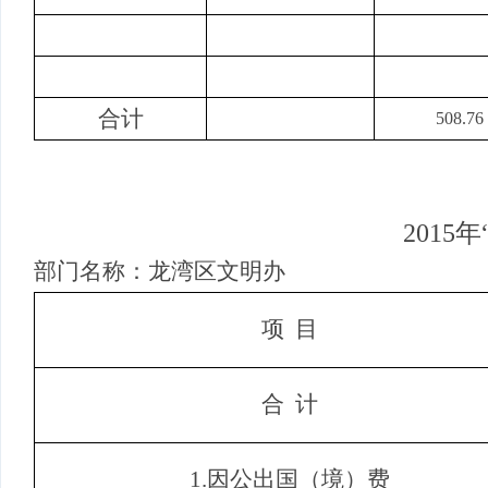
合计
508.76
2015
年
部门名称：
龙湾区文明办
项
目
合
计
1.
因公出国（境）费