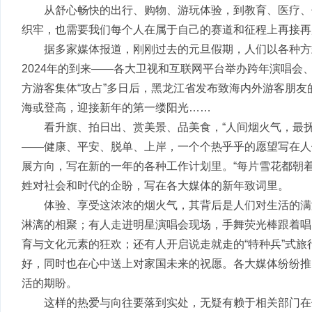
从舒心畅快的出行、购物、游玩体验，到教育、医疗、
织牢，也需要我们每个人在属于自己的赛道和征程上再接再
据多家媒体报道，刚刚过去的元旦假期，人们以各种方
2024年的到来——各大卫视和互联网平台举办跨年演唱
方游客集体“攻占”多日后，黑龙江省发布致海内外游客朋
海或登高，迎接新年的第一缕阳光……
看升旗、拍日出、赏美景、品美食，“人间烟火气，最
——健康、平安、脱单、上岸，一个个热乎乎的愿望写在人
展方向，写在新的一年的各种工作计划里。“每片雪花都朝着
姓对社会和时代的企盼，写在各大媒体的新年致词里。
体验、享受这浓浓的烟火气，其背后是人们对生活的满
淋漓的相聚；有人走进明星演唱会现场，手舞荧光棒跟着唱
育与文化元素的狂欢；还有人开启说走就走的“特种兵”式旅行，
好，同时也在心中送上对家国未来的祝愿。各大媒体纷纷推
活的期盼。
这样的热爱与向往要落到实处，无疑有赖于相关部门在