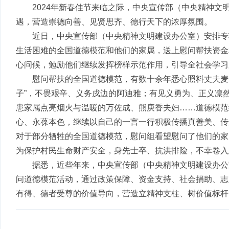
2024年新春佳节来临之际，中央宣传部（中央精神
遇，营造崇德向善、见贤思齐、德行天下的浓厚氛围。
近日，中央宣传部（中央精神文明建设办公室）安排专
生活困难的全国道德模范和他们的家属，送上慰问帮扶资金
心问候，勉励他们继续发挥榜样示范作用，引导全社会学习
慰问帮扶的全国道德模范，有数十余年悉心照料丈夫麦
子”，不畏艰辛、义务戍边的阿迪雅；有见义勇为、正义凛
患家属点亮烟火与温暖的万佐成、熊庚香夫妇……道德模范
心、永葆本色，继续以自己的一言一行积极传播真善美、传
对于部分牺牲的全国道德模范，慰问组看望慰问了他们的家
为保护村民生命财产安全，身先士卒、抗洪排险，不幸卷入
据悉，近些年来，中央宣传部（中央精神文明建设办公
问道德模范活动，通过政策保障、资金支持、社会捐助、志
有得、德者受尊的价值导向，营造立精神支柱、树价值标杆