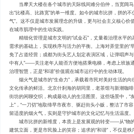
当摩天大楼在各个城市的天际线间难分伯仲，当宽阔马路
出“比楼高、比路宽”的单一维度。如今的城市比拼，拼的不
气”。这不仅是城市发展理念的升级，更与社会主义核心价值观
在城市肌理中的生动实践。
精细化管理是城市文明的“试金石”，丈量着治理水平的高低
需求的基础上，实现秩序与活力的平衡。上海对弄堂里的“早
免了占道经营；成都为街头艺人划定表演区域，让弹唱声与
中有人”——关注老年人能否方便地搭乘电梯，考虑上班族
治理智慧，正是“和谐”价值观在城市运行中的生动体现。
烟火气是城市的“生命力”，承载着市民对美好生活的向
文化传承的鲜活。北京什刹海的胡同里，老茶馆与新潮咖啡
街坊的闲聊交织，构成最动人的生活图景。这些场景中，“友
上”，“一刀切”地取缔早市夜市、驱赶街头小贩，整洁了市
留适度的烟火气，实则是守护城市的文化记忆与生活温度。
城市比拼的新维度，本质上是发展观的转变——从“物的积累
建筑立面，更是市民脸上的笑容；追求的“和谐”，不仅是秩